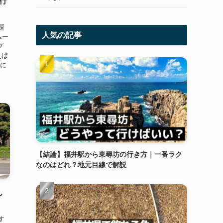
行
探
人気の記事
ムー
グ
えば
でに
【結論】福井駅から東尋坊の行き方｜一番ラク
なのはどれ？地元目線で解説
ん
す