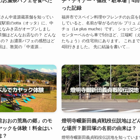
のお濃茶パフェを食べた
チ・ディナー・値段・駐車場｜4回
った記録
屋さん中道源蔵茶舗を知ってい
福井市でスペイン料理やフレンチのお店を
賀駅前のotta（オッタ）に、中
していると、名前が挙がるのがル プリュ 
えなみき店がオープンしまし
チョ（Le plus mucho）です。 ショッピン
茶舗はどんなお店なの？ どんな
センターベルから車で5分ほど、江端町（
の？ お濃茶パフェの感想はど
たちょう）の住宅街にあります。 これま
回は、敦賀の「中道源...
4回行きました。 先に結論を書いて...
前おおの荒島の郷」のモ
燈明寺畷新田義貞戦歿伝説地はど
ヤックを体験！料金はい
な場所？新田塚の名前の由来は？
は？
燈明寺畷新田義貞戦歿伝説地を知っていま