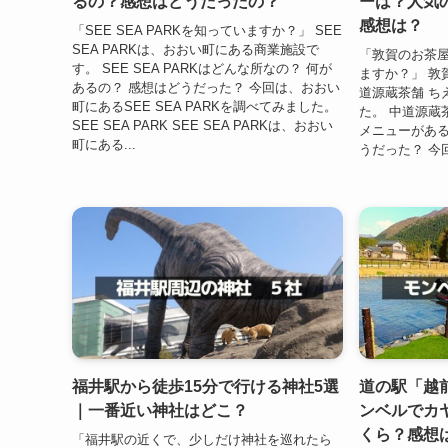
るの？感想はどうだったの？
ーは？人気
感想は？
「SEE SEA PARKを知っていますか？」 SEE
SEA PARKは、おおい町にある商業施設で
「敦賀のお茶
す。 SEE SEA PARKはどんな所なの？ 何が
ますか？」 敦
あるの？ 感想はどうだった？ 今回は、おおい
道源蔵茶舗 ち
町にあるSEE SEA PARKを調べてみました。
た。 中道源蔵
SEE SEA PARK SEE SEA PARKは、おおい
メニューがある
町にある...
うだった？ 今
福井駅から徒歩15分で行ける神社5選
道の駅「越
｜一番近い神社はどこ？
ンベルでカ
くら？感想
「福井駅の近くで、少しだけ神社を巡れたら