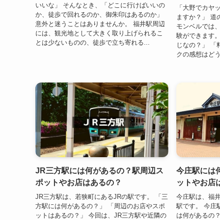
いいな」 そんなとき、「どこに行けばいいの
「大野でカヤ
か、徒歩で回れるのか、御朱印はあるのか」
ますか？」 道
意外と迷うことはありませんか。 福井駅周辺
モンベルでは
には、観光地として大きく取り上げられるこ
験ができます。
とは少ないものの、徒歩で立ち寄れる...
じなの？」 「
クの感想はどう
JR三方駅には何があるの？駅周辺ス
今庄駅には
ポットやお店はあるの？
ットやお店
JR三方駅は、若狭町にあるJRの駅です。 「三
今庄駅は、福
方駅には何があるの？」 「周辺のお店やスポ
駅です。 今庄
ットはあるの？」 今回は、JR三方駅や近隣の
は何があるの？