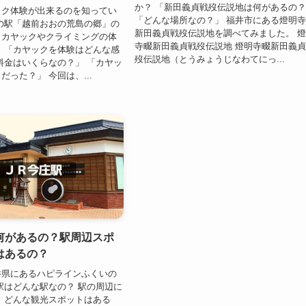
か？ 「新田義貞戦歿伝説地は何があるの
ック体験が出来るのを知ってい
「どんな場所なの？」 福井市にある燈明
の駅「越前おおの荒島の郷」の
新田義貞戦歿伝説地を調べてみました。 
、カヤックやクライミングの体
寺畷新田義貞戦歿伝説地 燈明寺畷新田義
 「カヤックを体験はどんな感
歿伝説地（とうみょうじなわてにっ...
料金はいくらなの？」 「カヤッ
だった？」 今回は、...
何があるの？駅周辺スポ
はあるの？
井県にあるハピラインふくいの
駅はどんな駅なの？ 駅の周辺に
 どんな観光スポットはある