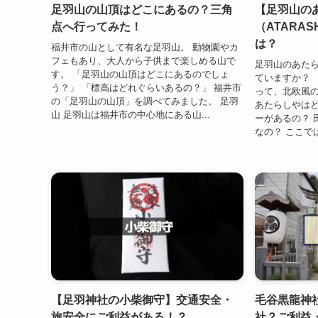
足羽山の山頂はどこにあるの？三角
【足羽山の
点へ行ってみた！
（ATARA
は？
福井市の山として有名な足羽山。 動物園やカ
フェもあり、大人から子供まで楽しめる山で
足羽山のあたらし
す。 「足羽山の山頂はどこにあるのでしょ
ていますか？ 
う？」 「標高はどれぐらいあるの？」 福井市
って、北欧風
の「足羽山の山頂」を調べてみました。 足羽
あたらしやはど
山 足羽山は福井市の中心地にある山...
ーがあるの？ 
なの？ ここで
【足羽神社の小柴御守】交通安全・
毛谷黒龍神
旅安全にご利益がある！？
社？ご利益