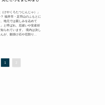
社（けやくろたつじんじゃ）」
？ 福井市・足羽山のふもとに
は、地元では親しみを込めて
ん」と呼ばれ、厄祓いや安産祈
知られています。 境内は決し
んが、願掛け石や厄割り...
1
2