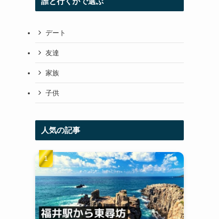
誰と行くかで選ぶ
デート
友達
家族
子供
人気の記事