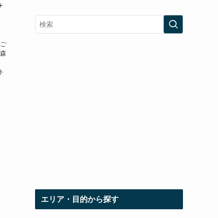
サ
をご
・森
、
ト
で
エリア・目的から探す