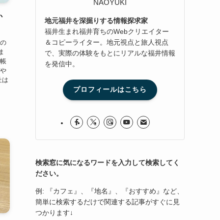
NAOYUKI
か
地元福井を深掘りする情報探求家
福井生まれ福井育ちのWebクリエイター
＆コピーライター。地元視点と旅人視点
井の
ま
で、実際の体験をもとにリアルな福井情報
印帳
を発信中。
印や
社は
プロフィールはこちら
検索窓に気になるワードを入力して検索してく
ださい。
例: 『カフェ』、『地名』、『おすすめ』など、
簡単に検索するだけで関連する記事がすぐに見
つかります↓