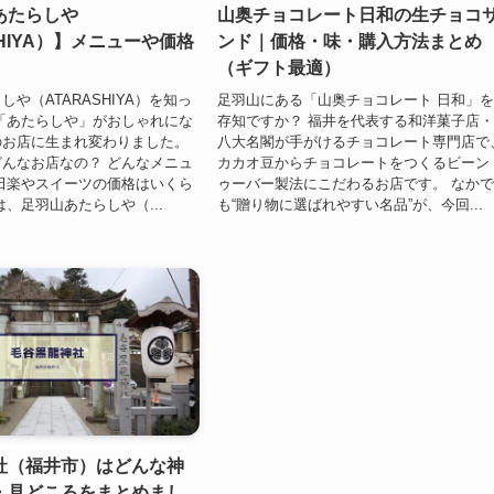
あたらしや
山奥チョコレート日和の生チョコ
SHIYA）】メニューや価格
ンド｜価格・味・購入方法まとめ
（ギフト最適）
や（ATARASHIYA）を知っ
足羽山にある「山奥チョコレート 日和」
「あたらしや」がおしゃれにな
存知ですか？ 福井を代表する和洋菓子店
のお店に生まれ変わりました。
八大名閣が手がけるチョコレート専門店で
んなお店なの？ どんなメニュ
カカオ豆からチョコレートをつくるビーン
田楽やスイーツの価格はいくら
ゥーバー製法にこだわるお店です。 なか
は、足羽山あたらしや（...
も“贈り物に選ばれやすい名品”が、今回...
社（福井市）はどんな神
・見どころをまとめまし