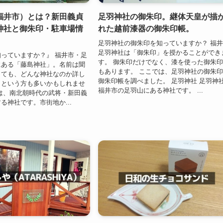
福井市）とは？新田義貞
足羽神社の御朱印。継体天皇が描
神社と御朱印・駐車場情
れた越前漆器の御朱印帳。
足羽神社の御朱印を知っていますか？ 福
足羽神社は「御朱印」を授かることができ
っていますか？』 福井市・足
す。 御朱印だけでなく、漆を使った御朱
にある「藤島神社」。名前は聞
もあります。 ここでは、足羽神社の御朱
っても、どんな神社なのか詳し
御朱印帳を調べました。 足羽神社 足羽神
、という方も多いかもしれませ
福井市の足羽山にある神社です。 ...
は、南北朝時代の武将・新田義
る神社です。市街地か...