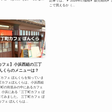
記事では、 ✔ 2026年の価格✔ 販売期間✔ 
こで買えるか（...
カフェ】小浜西組の三丁
ぼんくらのメニューは？
カフェ ぼんくらを知っていま
町カフェぼんくらは、小浜西組
下町の街並みの中にあるカフェ
、小浜にある「三丁町カフェ ぼ
てみました。 三丁町カフェ ぼ
フェ ぼんくらは...