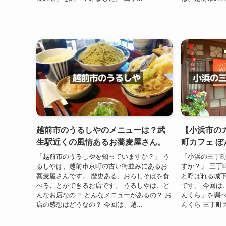
越前市のうるしやのメニューは？武
【小浜市の
生駅近くの風情あるお蕎麦屋さん。
町カフェ 
「越前市のうるしやを知っていますか？」 う
「小浜の三丁町
るしやは、越前市京町の古い街並みにあるお
すか？」 三丁
蕎麦屋さんです。 歴史ある、おろしそばを食
と呼ばれる城
べることができるお店です。 うるしやは、ど
です。 今回は
んなお店なの？ どんなメニューがあるの？ お
んくら」を調べ
店の感想はどうなの？ 今回は、越...
んくら 三丁町カ