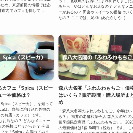
って、北欧風のお店に生まれ変わりました
いため、来店前提の情報ではあ
あたらしやはどんなお店なの？ どんなメ
井市内でカフェを探して...
ーがあるの？ 田楽やスイーツの価格はい
なの？ ここでは、足羽山あたらしや（...
カフェ「Spica（スピー
森八大名閣「ふわふわもちご」価
ューや価格は？
はいくら？販売期間・購入場所ま
め
Spica（スピーカ）」を知って
picaは、自然に溶け込む外観の
「森八大名閣のふわふわもちご、今年はい
チのお店（カフェ）です。
ら？」 福井の老舗和菓子店 森八大名閣 の
どんなお店なの？ どんなメニュー
気季節限定商品「ふわふわもちご」。 202
店の感想はどうだった？ 今回
の最新価格は1個 648円（税込） です。 こ
ェ「Spica」を調べてみま...