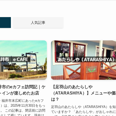
人気記事
井市のeカフェ訪問記｜ケ
【足羽山のあたらしや
トインが楽しめたお店
（ATARASHIYA）】メニューや
は？
 福井市末広町にあったeカフ
は、2025年11月30日をもっ
足羽山のあたらしや（ATARASHIYA）を
。 この記事は、閉店前に訪問
ていますか？ 「あたらしや」がおしゃれ
録として残しています。現在は