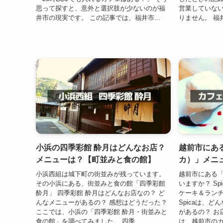
思って探すと、意外と選択肢が少ないのが福
営業していな
井市の現実です。 この記事では、福井市...
りません。 福
小浜の四季彩館 酔月はどんなお店？
越前市にある
メニューは？【町並みと食の館】
カ）」メニ
小浜西組は城下町の街並みが残っています。
越前市にある「
その小浜にある、街並みと食の館「四季彩館
いますか？ S
酔月」 四季彩館 酔月はどんなお店なの？ ど
ケーキ＆ラン
んなメニューがあるの？ 感想はどうだった？
Spicaは、
ここでは、小浜の「四季彩館 酔月・街並みと
があるの？ お
食の館」を調べてみました。 四季...
は、越前市のカフ