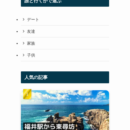
誰と行くかで選ぶ
デート
友達
家族
子供
人気の記事