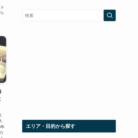
。
ニュ
くら
格
と
く
人
エリア・目的から探す
6年
の