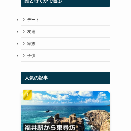
誰と行くかで選ぶ
デート
友達
家族
子供
人気の記事