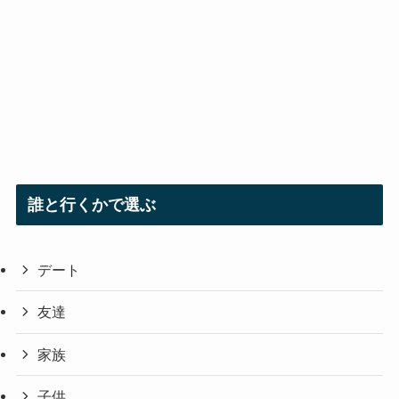
誰と行くかで選ぶ
デート
友達
家族
子供