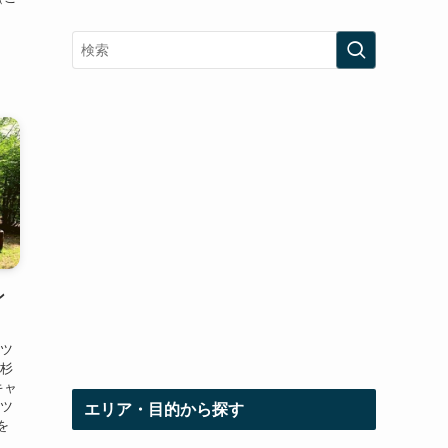
ン
八ツ
ツ杉
キャ
八ツ
エリア・目的から探す
を