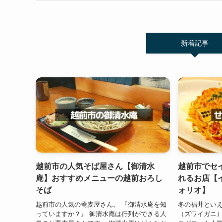
新着記事
越前市の人気そば屋さん【御清水
越前市でセ
庵】おすすめメニューの越前おろし
れるお店【
そば
ォリオ】
越前市の人気の蕎麦屋さん。 『御清水庵を知
冬の福井といえ
っていますか？』 御清水庵は行列ができる人
（ズワイガニ