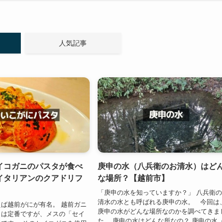
人気記事
イコガニのパスタが食べ
庚申の水（八兵衛のお清水）はど
イタリアンのクアドリフ
な場所？【越前市】
「庚申の水を知っていますか？」 八兵衛
清水の水とも呼ばれる庚申の水。 今回は
ば越前がにが有名。 越前ガニ
庚申の水がどんな場所なのかを調べてきま
）は定番ですが、メスの「セイ
た。 庚申の水はどんな所なの？ 庚申の水