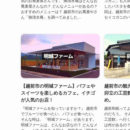
気のお蕎麦屋さんです。 御清水庵はどんなお
コガニ」も人気
蕎麦屋さんなの？ どんなメニューがあるの？
したパスタを
おすすめのメニューは？ 越前市のお蕎麦やさ
回は、越前市の「trat
ん「御清水庵」を調べてみました...
セイコガニのパス
【越前市の明城ファーム】パフェや
越前市の観
スイーツを楽しめるカフェ。イチゴ
卯立の工芸
が人気のお店！
め。
『明城ファームを知っていますか？』 越前市
越前和紙って
でフルーツが食べたい、パフェが食べたい。
のだろう。 そ
そんな時は、「明城ファーム」があります。
工芸館」へ行く
明城ファームは、どんなお店なの？ どんなメ
は何があるの？