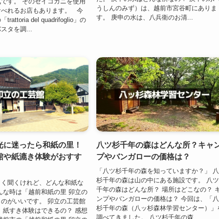
です。 そのセイコガニを使用
うしんのみず）は、越前市宮谷町にありま
食べれるお店もあります。 今
す。 庚申の水は、八兵衛のお清...
toria del quadrifoglio」の
タを調...
光に迷ったら和紙の里！
八ツ杉千年の森はどんな所？キャ
館や紙漉き体験がおすす
プやバンガローの価格は？
「八ツ杉千年の森を知っていますか？」 
杉千年の森は山の中にある施設です。 八
よく聞くけれど、どんな和紙な
千年の森はどんな所？ 場所はどこなの？ 
んな時は「越前和紙の里 卯立の
ンプやバンガローの価格は？ 今回は、「
のがいいです。 卯立の工芸館
杉千年の森（八ッ杉森林学習センター）」
 紙すき体験はできるの？ 感想
調べてきました。 八ツ杉千年の森...