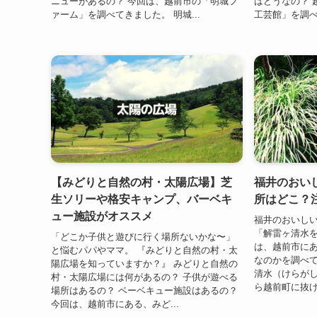
ニューがあるの？ 今回は、越前市の「明城フ
はどうなの？ 
ァーム」を調べてきました。 明城...
工芸館」を調べて
【みどりと自然の村・太陽広場】芝
福井のおい
生ソリーや格安キャンプ、バーベキ
所はどこ？
ュー施設がオススメ
福井のおいし
「解雷ヶ清水
「どこか子供と遊びに行く場所ないかな〜」
は、越前市に
と悩むパパやママ。 『みどりと自然の村・太
なのかを調べて
陽広場を知っていますか？』 みどりと自然の
清水（けらが
村・太陽広場には何があるの？ 子供が遊べる
ら越前町に抜け
場所はあるの？ ベーベキュー施設はあるの？
今回は、越前市にある、みど...