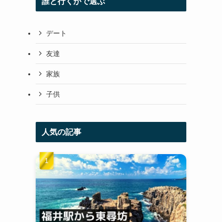
誰と行くかで選ぶ
デート
友達
家族
子供
人気の記事