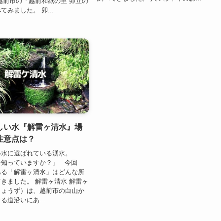
越前市の「越前和紙の里 卯立の
みました。 卯...
しい水『解雷ヶ清水』場
注意点は？
い水に選ばれている湧水。
を知っていますか？」 今回
ある「解雷ヶ清水」はどんな所
きました。 解雷ヶ清水 解雷ヶ
しょうず）は、越前市の白山か
る道沿いにあ...