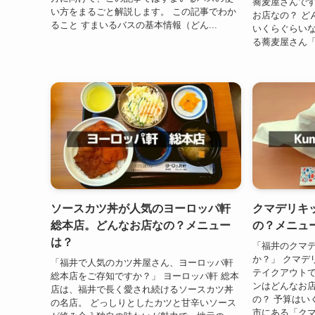
蕎麦屋さんです
い方をまるごと解説します。 この記事でわか
お店なの？ ど
ること すまいるバスの基本情報（どん...
いくらぐらいな
る蕎麦屋さん「あ
ソースカツ丼が人気のヨーロッパ軒
クマデリキ
総本店。どんなお店なの？メニュー
の？メニュ
は？
「福井のクマ
か？」 クマデ
「福井で人気のカツ丼屋さん、ヨーロッパ軒
テイクアウトで
総本店をご存知ですか？」 ヨーロッパ軒 総本
ンはどんなお店
店は、福井で長く愛され続けるソースカツ丼
の？ 予算はい
の名店。 どっしりとしたカツと甘辛いソース
市にある「クマ