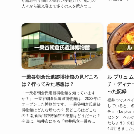
が絡み合う独自の味わいが魅力で、地元の
人々から観光客まで多くの人を惹きつ...
一乗谷朝倉氏遺跡博物館の見どころ
ル プリュ 
は？行ってみた感想は？
チ・ディナ
った記録
「一乗谷朝倉氏遺跡博物館を知っています
か？」 一乗谷朝倉氏遺跡博物館は、2022年に
福井市でスペ
オープンした博物館です。 一乗谷朝倉氏遺跡
していると、名
博物館はどんな所なの？ 見どころはどこな
チョ（Le plu
の？ 朝倉氏遺跡博物館の感想はどうだった？
センターベルか
今回は、福井市にある「福井県立一乗谷...
たちょう）の住
4回行きました。