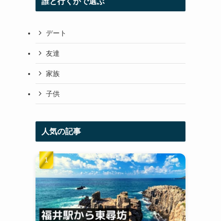
誰と行くかで選ぶ
デート
友達
家族
子供
人気の記事