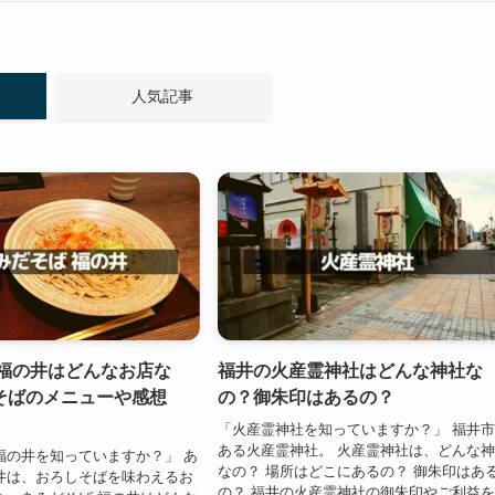
人気記事
 福の井はどんなお店な
福井の火産霊神社はどんな神社な
そばのメニューや感想
の？御朱印はあるの？
「火産霊神社を知っていますか？」 福井
ある火産霊神社。 火産霊神社は、どんな
福の井を知っていますか？」 あ
なの？ 場所はどこにあるの？ 御朱印はあ
井は、おろしそばを味わえるお
の？ 福井の火産霊神社の御朱印やご利益