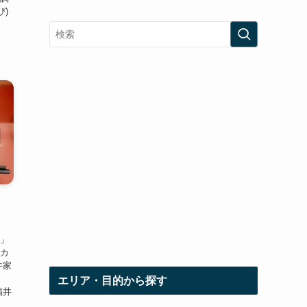
び)
」
？」
スカ
井家
る
エリア・目的から探す
福井