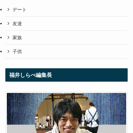
デート
友達
家族
子供
福井しらべ編集長