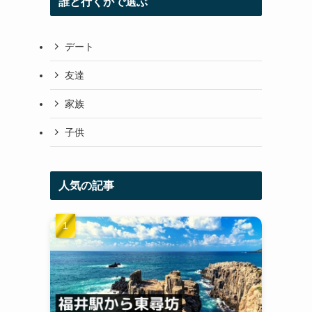
誰と行くかで選ぶ
デート
友達
家族
子供
人気の記事