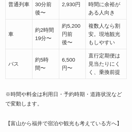
普通列車
30分前
2,930円
時間に余裕が
後〜
ある人向き
約5,200
複数人なら割
約2時間
車
円前
安。現地観光
19分〜
後〜
もしやすい
直行定期便は
約5時
6,500
バス
見当たりにく
間〜
円〜
く、乗換前提
※時間や料金は利用日・予約時期・道路状況など
で変動します。
【富山から福井で宿泊や観光も考えている方へ】