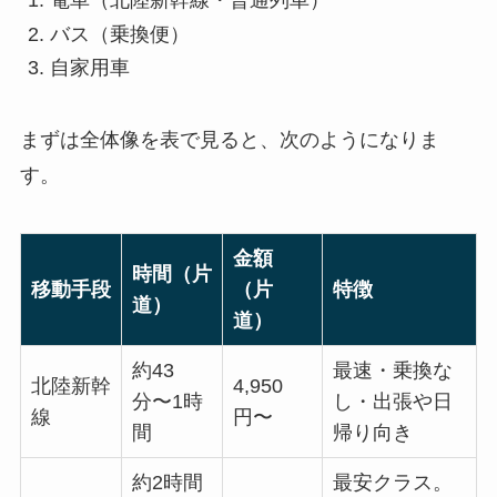
電車（北陸新幹線・普通列車）
バス（乗換便）
自家用車
まずは全体像を表で見ると、次のようになりま
す。
金額
時間（片
移動手段
（片
特徴
道）
道）
約43
最速・乗換な
北陸新幹
4,950
分〜1時
し・出張や日
線
円〜
間
帰り向き
約2時間
最安クラス。