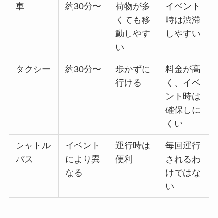
車
約30分〜
荷物が多
イベント
くても移
時は渋滞
動しやす
しやすい
い
タクシー
約30分〜
歩かずに
料金が高
行ける
く、イベ
ント時は
確保しに
くい
シャトル
イベント
運行時は
毎回運行
バス
により異
便利
されるわ
なる
けではな
い