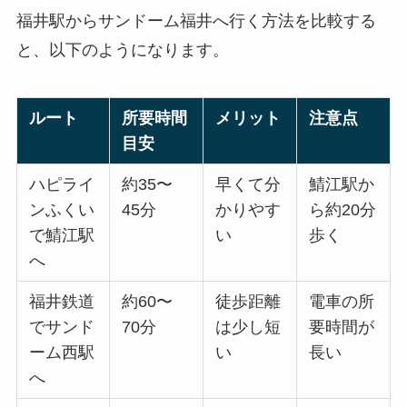
福井駅からサンドーム福井へ行く方法を比較する
と、以下のようになります。
ルート
所要時間
メリット
注意点
目安
ハピライ
約35〜
早くて分
鯖江駅か
ンふくい
45分
かりやす
ら約20分
で鯖江駅
い
歩く
へ
福井鉄道
約60〜
徒歩距離
電車の所
でサンド
70分
は少し短
要時間が
ーム西駅
い
長い
へ