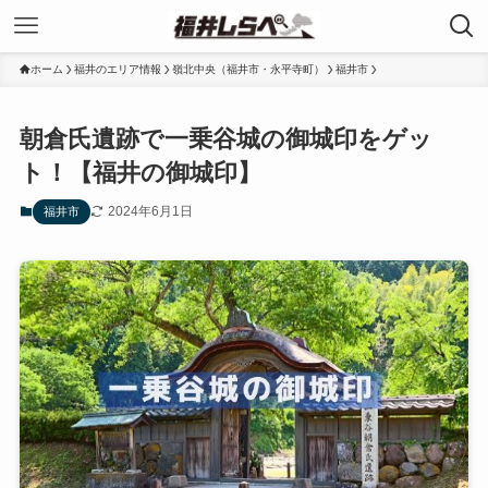
ホーム
福井のエリア情報
嶺北中央（福井市・永平寺町）
福井市
朝倉氏遺跡で一乗谷城の御城印をゲッ
ト！【福井の御城印】
2024年6月1日
福井市