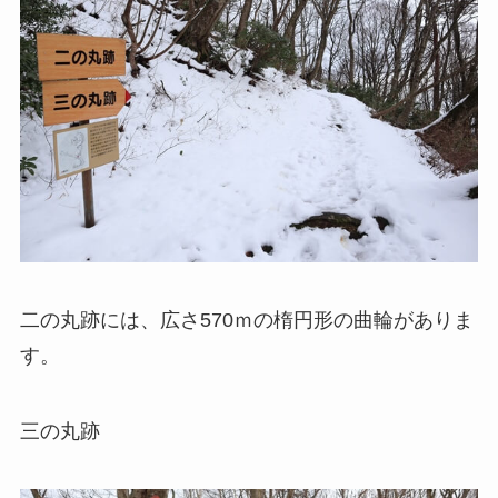
二の丸跡には、広さ570ｍの楕円形の曲輪がありま
す。
三の丸跡