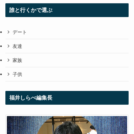
誰と行くかで選ぶ
デート
友達
家族
子供
福井しらべ編集長