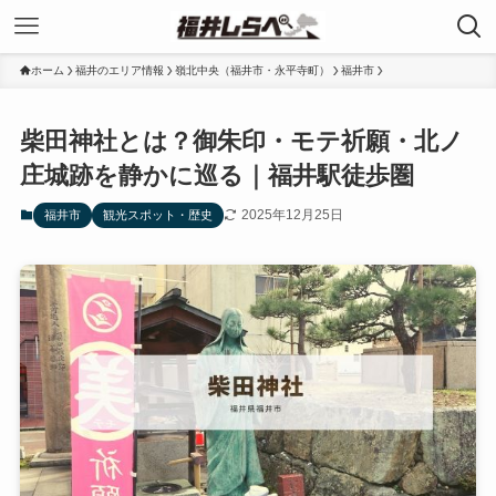
ホーム
福井のエリア情報
嶺北中央（福井市・永平寺町）
福井市
柴田神社とは？御朱印・モテ祈願・北ノ
庄城跡を静かに巡る｜福井駅徒歩圏
2025年12月25日
福井市
観光スポット・歴史