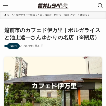
ホーム
福井のエリア情報
丹南（越前市・鯖江市・越前町など）
越前市
越前市のカフェド伊万里｜ボルガライス
と池上遼一さんゆかりの名店（※閉店）
2026年1月31日
越前市