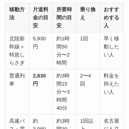
移動方
片道料
所要時
乗り換
おすす
法
金の目
間の目
え
めする
安
安
人
北陸新
5,930
約1時
1回
早く移
幹線＋
円
間50
動した
特急し
分〜2
い人
らさぎ
時間
普通列
2,830
約3時
2〜4
料金を
車
円
間15
回
抑えた
分〜3
い人
時間
40分
高速バ
約
約3時
1回以
名古屋
ス＋電
3,980
間30
上
にも立