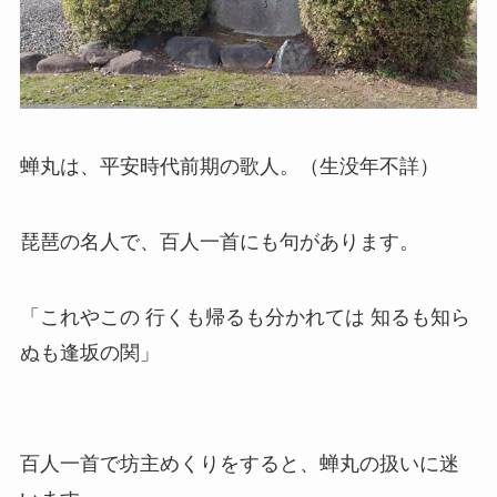
蝉丸は、平安時代前期の歌人。（生没年不詳）
琵琶の名人で、百人一首にも句があります。
「これやこの 行くも帰るも分かれては 知るも知ら
ぬも逢坂の関」
百人一首で坊主めくりをすると、蝉丸の扱いに迷