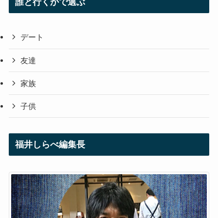
誰と行くかで選ぶ
デート
友達
家族
子供
福井しらべ編集長