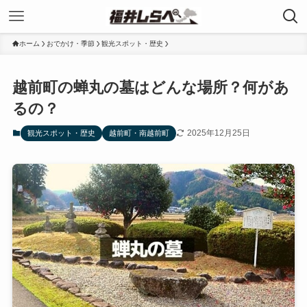
ホーム
おでかけ・季節
観光スポット・歴史
越前町の蝉丸の墓はどんな場所？何があ
るの？
2025年12月25日
観光スポット・歴史
越前町・南越前町