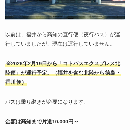
以前は、福井から高知の直行便（夜行バス）が運
行していましたが、現在は運行していません。
※2026年2月19日から「コトバスエクスプレス北
陸便」が運行予定。（福井を含む北陸から
徳島・
香川
便）
バスは乗り継ぎが必要になります。
金額は高知まで片道10,000円～