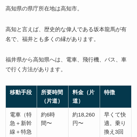
高知県の県庁所在地は高知市。
高知と言えば、歴史的な偉人である坂本龍馬が有
名で、福井とも多くの縁があります。
福井県から高知県へは、電車、飛行機、バス、車
で行く方法があります。
移動手段
所要時間
料金（片
特徴
（片道）
道）
電車（特
約6時
約18,260
早くて快
急＋新幹
間〜
円〜
適。乗り
線＋特急
換え3回