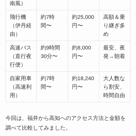
南風）
飛行機
約7時
約25,000
高額＆乗
（伊丹経
間〜
円〜
り継ぎ多
由）
め
高速バス
約9時間
約8,000
最安、夜
（直行夜
30分〜
円〜
発→朝着
行便）
自家用車
約7時
約18,240
大人数な
（高速利
間〜
円〜
ら割安、
用）
時間自由
今回は、福井から高知へのアクセス方法と金額を
調べて比較してみました。