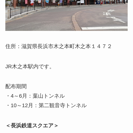
住所：滋賀県長浜市木之本町木之本１４７２
JR木之本駅内です。
配布期間
・4～6月：葉山トンネル
・10～12月：第二観音寺トンネル
＜長浜鉄道スクエア＞