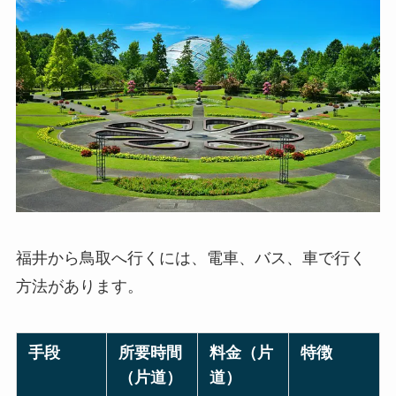
福井から鳥取へ行くには、電車、バス、車で行く
方法があります。
手段
所要時間
料金（片
特徴
（片道）
道）