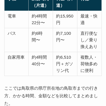
（片道）
道）
電車
約4時間
約15,950
最速・快
22分〜
円
適
バス
約6時
約7,100
直行便な
間〜
円〜
し／乗り
換えあり
自家用車
約4時間
約6,510
複数人・
40分〜
円＋ガソ
荷物多め
リン代
に便利
ここでは鳥取県の県庁所在地の鳥取市までの行き
方、かかる時間、金額などを比較してまとめまし
た。