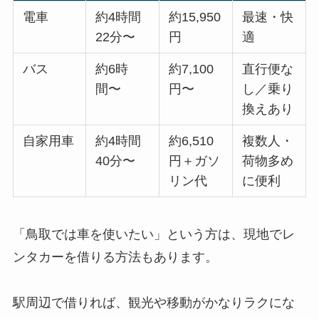
電車
約4時間
約15,950
最速・快
22分〜
円
適
バス
約6時
約7,100
直行便な
間〜
円〜
し／乗り
換えあり
自家用車
約4時間
約6,510
複数人・
40分〜
円＋ガソ
荷物多め
リン代
に便利
「鳥取では車を使いたい」という方は、現地でレ
ンタカーを借りる方法もあります。
駅周辺で借りれば、観光や移動がかなりラクにな