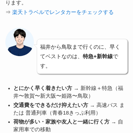
ります。
⇒
楽天トラベルでレンタカーをチェックする
福井から鳥取まで行くのに、早く
てベストなのは、
特急+新幹線
で
す。
とにかく早く着きたい方
→ 新幹線＋特急（福
井〜敦賀〜新大阪〜姫路〜鳥取）
交通費をできるだけ抑えたい方
→ 高速バス ま
たは 普通列車（青春18きっぷ利用）
荷物が多い・家族や友人と一緒に行く方
→ 自
家用車での移動