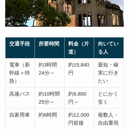
交通手段
所要時間
料金（片
向いてい
道）
る人
電車（新
約3時間
約15,840
最短・確
幹線＋特
24分～
円
実に行き
急）
たい
高速バス
約10時間
約6,800
とにかく
25分～
円～
安く
自家用車
約6時間
約12,000
複数人・
円前後
自由重視