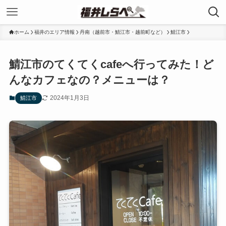
ホーム
福井のエリア情報
丹南（越前市・鯖江市・越前町など）
鯖江市
鯖江市のてくてくcafeへ行ってみた！ど
んなカフェなの？メニューは？
2024年1月3日
鯖江市