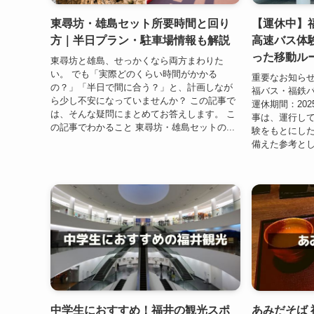
東尋坊・雄島セット所要時間と回り
【運休中】
方｜半日プラン・駐車場情報も解説
高速バス体
った移動ル
東尋坊と雄島、せっかくなら両方まわりた
い。 でも「実際どのくらい時間がかかる
重要なお知ら
の？」「半日で間に合う？」と、計画しなが
福バス・福鉄
ら少し不安になっていませんか？ この記事で
運休期間：202
は、そんな疑問にまとめてお答えします。 こ
事は、運行し
の記事でわかること 東尋坊・雄島セットの...
験をもとにし
備えた参考とし
中学生におすすめ！福井の観光スポ
あみだそば