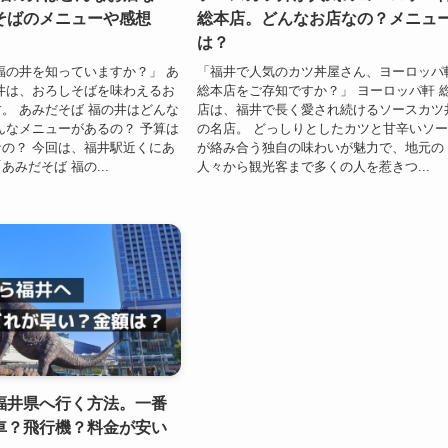
そばのメニューや感想
総本店。どんなお店なの？メニュ
は？
福の井を知っていますか？」 あ
「福井で人気のカツ丼屋さん、ヨーロッパ
井は、おろしそばを味わえるお
総本店をご存知ですか？」 ヨーロッパ軒 
。 あみだそば 福の井はどんな
店は、福井で長く愛され続けるソースカツ
んなメニューがあるの？ 予算は
の名店。 どっしりとしたカツと甘辛いソ
の？ 今回は、福井駅近くにあ
が絡み合う独自の味わいが魅力で、地元の
みだそば 福の...
人々から観光客まで多くの人を惹きつ...
福井県へ行く方法。一番
車？飛行機？料金が安い