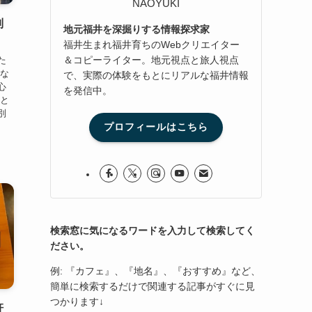
NAOYUKI
別
地元福井を深掘りする情報探求家
福井生まれ福井育ちのWebクリエイター
＆コピーライター。地元視点と旅人視点
た
かな
で、実際の体験をもとにリアルな福井情報
心
を発信中。
にと
別
プロフィールはこちら
検索窓に気になるワードを入力して検索してく
ださい。
例: 『カフェ』、『地名』、『おすすめ』など、
簡単に検索するだけで関連する記事がすぐに見
つかります↓
軒