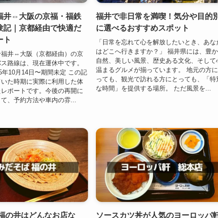
福井⇔大阪の京福・福鉄
福井で非日常を満喫！気分や目的
験記｜京都経由で快適だ
に選べるおすすめスポット
ート
「日常を忘れて心を解放したいとき、あな
はどこへ行きますか？」 福井県には、豊
せ福井⇔大阪（京都経由）の京
自然、美しい風景、歴史ある文化、そして
バス路線は、現在運休中です。
温まるグルメが揃っています。 地元の方
5年10月14日〜期間未定 この記
っても、観光で訪れる方にとっても、「特
ていた時期に実際に利用した体
な時間」を提供する場所。 ただ風景を...
たレポートです。今後の再開に
て、予約方法や車内の雰...
 福の井はどんなお店な
ソースカツ丼が人気のヨーロッパ