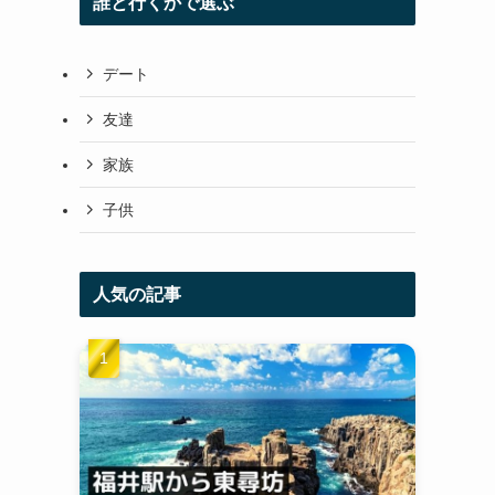
誰と行くかで選ぶ
デート
友達
家族
子供
人気の記事