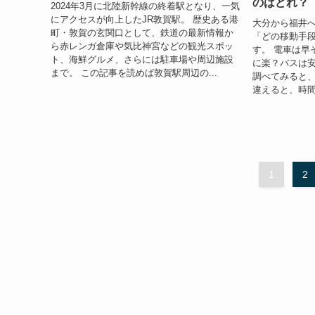
のはどれ？
2024年3月に北陸新幹線の終着駅となり、一気
にアクセスが向上したJR敦賀駅。 歴史ある港
大分から福井
町・敦賀の玄関口として、鉄道の最新情報か
「どの移動手
ら赤レンガ倉庫や気比神宮などの観光スポッ
す。 電車は早
ト、海鮮グルメ、さらには駐車場や周辺施設
に楽？バスは
まで。 この記事を読めば敦賀駅周辺の...
調べてみると
違えると、時間
1
2