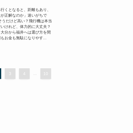
へ行くとなると、距離もあり、
段が正解なのか」迷いがちで
そうだけど高い？飛行機は本当
安いけれど、体力的に大丈夫？
、大分から福井へは選び方を間
もお金も無駄になりやす...
3
4
...
10