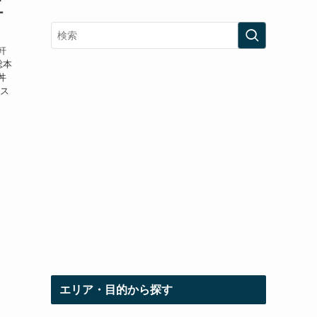
ー
軒
総本
丼
ース
エリア・目的から探す