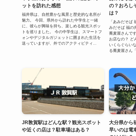
ットを訪れた感想
の？おろし
は？
福井県は、自然豊かな風景と歴史的な名所が
魅力。 今回、県外から訪れた中学生と一緒
「あみだそば 
に、彼らが興味を持ち、楽しめる観光スポッ
みだそば 福の
トを巡りました。 今の中学生は、スマートフ
蕎麦屋さんです
ォンやデジタルガジェットに囲まれた生活を
お店なの？ ど
送っていますが、外でのアクティビティ...
いくらぐらいな
る蕎麦屋さん「あ
JR敦賀駅はどんな駅？観光スポット
大分県から
や近くの店は？駐車場はある？
早いのは電